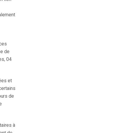
galement
nces
ne de
es, 04
ées et
certains
ours de
e
taires à
tent de