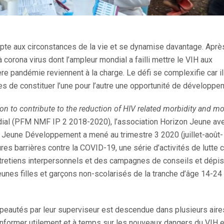
adapte aux circonstances de la vie et se dynamise davantage. Aprè
 corona virus dont l’ampleur mondial a failli mettre le VIH aux
ère pandémie reviennent à la charge. Le défi se complexifie car il
s de constituer l’une pour l’autre une opportunité de développe
on to contribute to the reduction of HIV related morbidity and mor
al (PFM NMF IP 2 2018-2020), l’association Horizon Jeune av
Jeune Développement a mené au trimestre 3 2020 (juillet-août-
es barrières contre la COVID-19, une série d’activités de lutte c
tretiens interpersonnels et des campagnes de conseils et dépi
unes filles et garçons non-scolarisés de la tranche d’âge 14-24
apeautés par leur superviseur est descendue dans plusieurs aire
s informer utilement et à temps sur les nouveaux dangers du VIH e