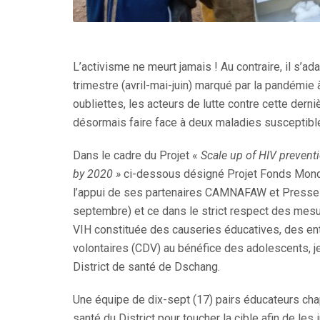
L’activisme ne meurt jamais ! Au contraire, il s’
trimestre (avril-mai-juin) marqué par la pandémie à
oubliettes, les acteurs de lutte contre cette derni
désormais faire face à deux maladies susceptible
Dans le cadre du Projet «
Scale up of HIV preventi
by 2020 »
ci-dessous désigné Projet Fonds Mondi
l’appui de ses partenaires CAMNAFAW et Presse 
septembre) et ce dans le strict respect des mesur
VIH constituée des causeries éducatives, des en
volontaires (CDV) au bénéfice des adolescents, je
District de santé de Dschang.
Une équipe de dix-sept (17) pairs éducateurs ch
santé du District pour toucher la cible afin de le