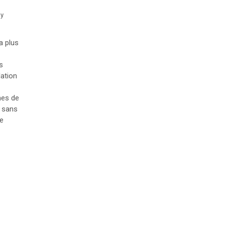
y
a plus
s
lation
nes de
e sans
de