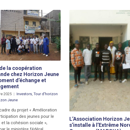
 de la coopération
ande chez Horizon Jeune
oment d’échange et
agement
re 2025
Investors
,
Tour d'horizon
izon Jeune
cadre du projet « Amélioration
rticipation des jeunes pour le
L’Association Horizon J
 et la cohésion sociale »,
s’installe à l’Extrême Nor
par le ministère fédéral