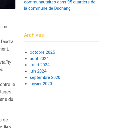
communautaires dans 05 quartiers de
la commune de Dschang
s un
Archives
 faudra
ment.
octobre 2025
août 2024
tality
juillet 2024
ec
juin 2024
septembre 2020
janvier 2020
ontre le
stages
 ans du
s de
n lien