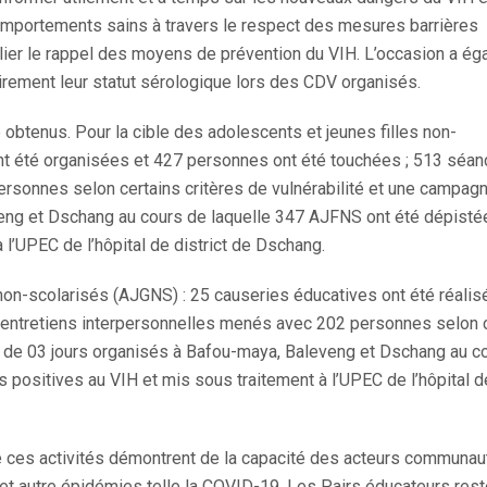
mportements sains à travers le respect des mesures barrières
lier le rappel des moyens de prévention du VIH. L’occasion a é
airement leur statut sérologique lors des CDV organisés.
 obtenus. Pour la cible des adolescents et jeunes filles non-
nt été organisées et 427 personnes ont été touchées ; 513 séa
rsonnes selon certains critères de vulnérabilité et une campag
eng et Dschang au cours de laquelle 347 AJFNS ont été dépisté
 l’UPEC de l’hôpital de district de Dschang.
non-scolarisés (AJGNS) : 25 causeries éducatives ont été réalis
entretiens interpersonnelles menés avec 202 personnes selon 
V de 03 jours organisés à Bafou-maya, Baleveng et Dschang au c
 positives au VIH et mis sous traitement à l’UPEC de l’hôpital d
de ces activités démontrent de la capacité des acteurs communau
H et autre épidémies telle la COVID-19. Les Pairs éducateurs res