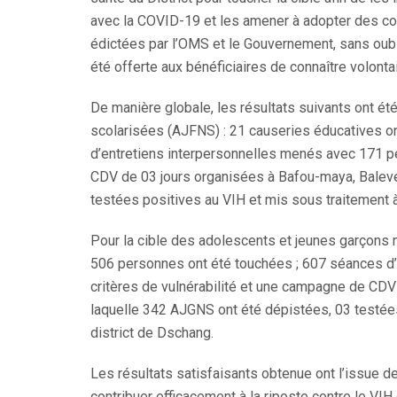
avec la COVID-19 et les amener à adopter des co
édictées par l’OMS et le Gouvernement, sans oub
été offerte aux bénéficiaires de connaître volont
De manière globale, les résultats suivants ont été
scolarisées (AJFNS) : 21 causeries éducatives o
d’entretiens interpersonnelles menés avec 171 pe
CDV de 03 jours organisées à Bafou-maya, Balev
testées positives au VIH et mis sous traitement à
Pour la cible des adolescents et jeunes garçons 
506 personnes ont été touchées ; 607 séances d’
critères de vulnérabilité et une campagne de CD
laquelle 342 AJGNS ont été dépistées, 03 testées
district de Dschang.
Les résultats satisfaisants obtenue ont l’issue 
contribuer efficacement à la riposte contre le VI