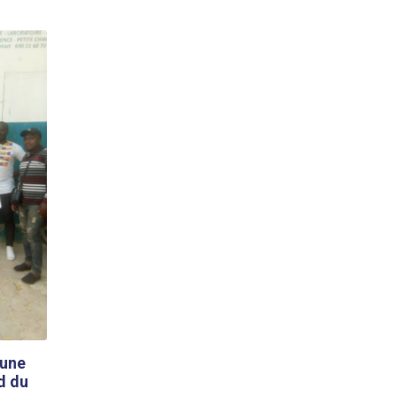
eune
d du