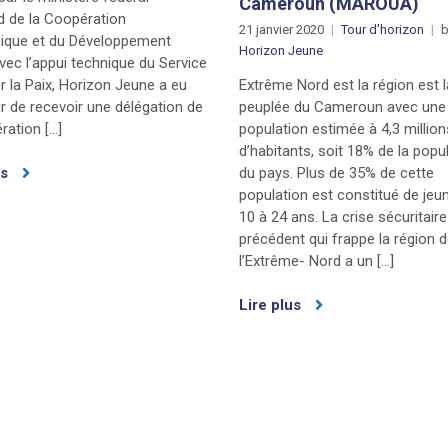
Cameroun (MAROUA)
d de la Coopération
21 janvier 2020
Tour d'horizon
b
que et du Développement
Horizon Jeune
vec l’appui technique du Service
Extrême Nord est la région est l
ur la Paix, Horizon Jeune a eu
peuplée du Cameroun avec une
r de recevoir une délégation de
population estimée à 4,3 million
ration […]
d’habitants, soit 18% de la popu
du pays. Plus de 35% de cette
us
population est constitué de jeu
10 à 24 ans. La crise sécuritair
précédent qui frappe la région 
l’Extrême- Nord a un […]
Lire plus