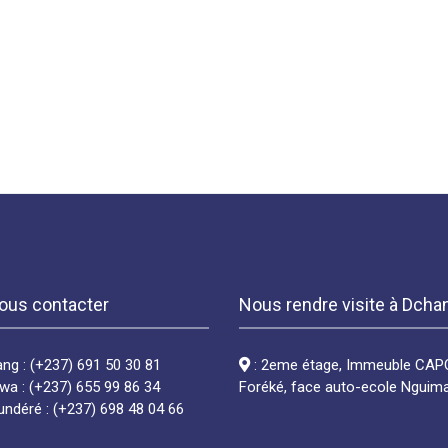
ous contacter
Nous rendre visite à Dcha
g : (+237) 691 50 30 81
: 2eme étage, Immeuble CAP
a : (+237) 655 99 86 34
Foréké, face auto-ecole Nguim
déré : (+237) 698 48 04 66