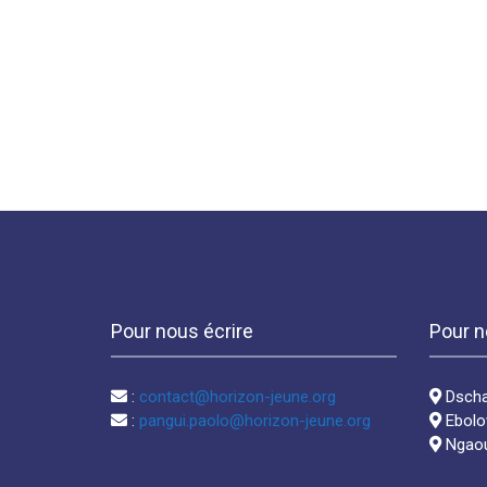
Pour nous écrire
Pour n
:
contact@horizon-jeune.org
Dschan
:
pangui.paolo@horizon-jeune.org
Ebolow
Ngaoun