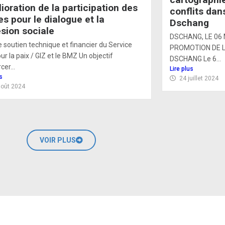
lioration de la participation des
conflits da
es pour le dialogue et la
Dschang
́sion sociale
DSCHANG, LE 06
e soutien technique et financier du Service
PROMOTION DE L
our la paix / GIZ et le BMZ Un objectif
DSCHANG Le 6...
er...
Lire plus
s
24 juillet 2024
août 2024
VOIR PLUS