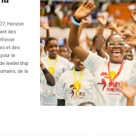
07, Horizon
ment des
nforcer
nes et des
pour le
 de leadership
humains, de la