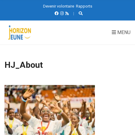
Devenir volontaire
Rapports
MENU
HJ_About