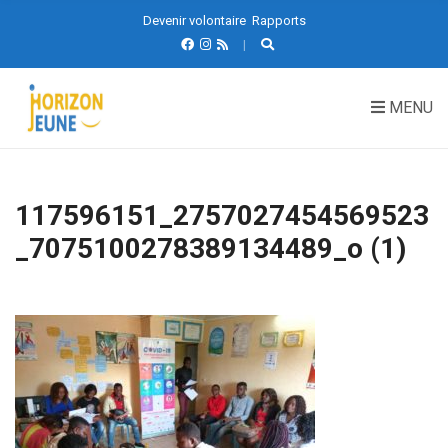
Devenir volontaire
Rapports
MENU
117596151_2757027454569523
_7075100278389134489_o (1)