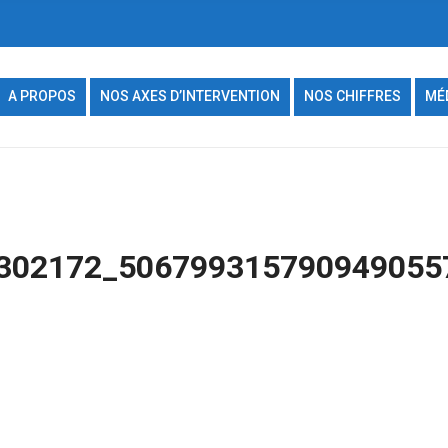
A PROPOS
NOS AXES D’INTERVENTION
NOS CHIFFRES
MÉ
302172_506799315790949055