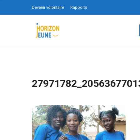
Devenir volontaire
Rapports
27971782_2056367701