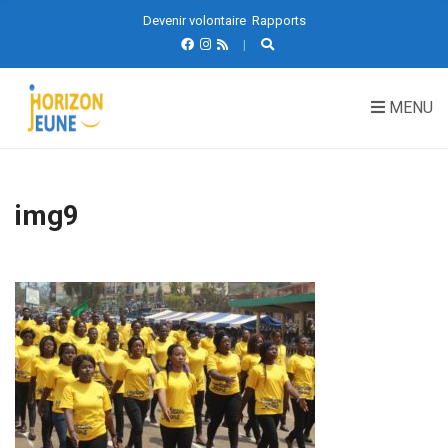
Devenir volontaire
Rapports
MENU
img9