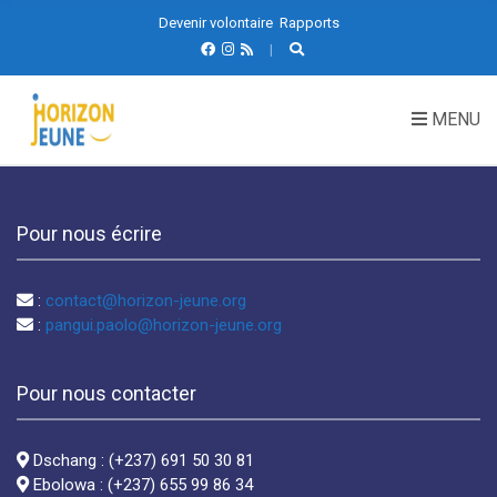
Devenir volontaire
Rapports
MENU
Pour nous écrire
:
contact@horizon-jeune.org
:
pangui.paolo@horizon-jeune.org
Pour nous contacter
Dschang : (+237) 691 50 30 81
Ebolowa : (+237) 655 99 86 34